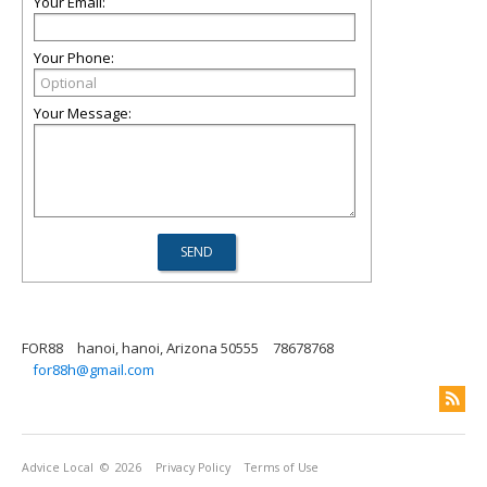
Your Email:
Your Phone:
Your Message:
FOR88
hanoi, hanoi, Arizona 50555
78678768
for88h@gmail.com
Advice Local
© 2026
Privacy Policy
Terms of Use