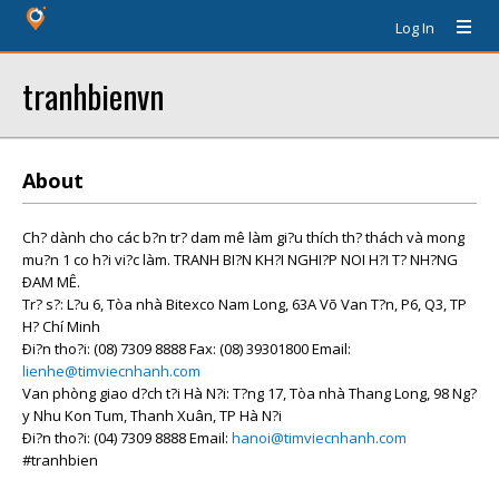
Log In
tranhbienvn
About
Ch? dành cho các b?n tr? dam mê làm gi?u thích th? thách và mong
mu?n 1 co h?i vi?c làm. TRANH BI?N KH?I NGHI?P NOI H?I T? NH?NG
ÐAM MÊ.
Tr? s?: L?u 6, Tòa nhà Bitexco Nam Long, 63A Võ Van T?n, P6, Q3, TP
H? Chí Minh
Ði?n tho?i: (08) 7309 8888 Fax: (08) 39301800 Email:
lienhe@timviecnhanh.com
Van phòng giao d?ch t?i Hà N?i: T?ng 17, Tòa nhà Thang Long, 98 Ng?
y Nhu Kon Tum, Thanh Xuân, TP Hà N?i
Ði?n tho?i: (04) 7309 8888 Email:
hanoi@timviecnhanh.com
#tranhbien