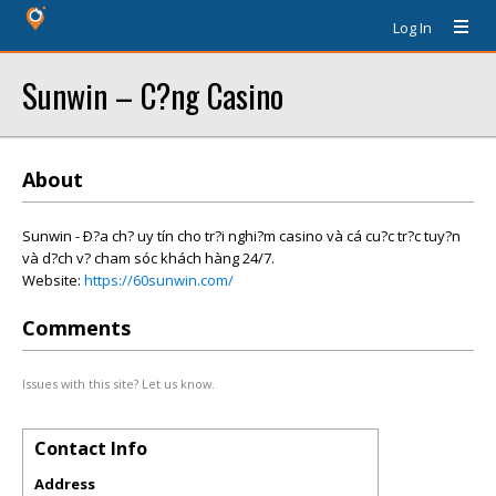
Log In
Sunwin – C?ng Casino
About
Sunwin - Ð?a ch? uy tín cho tr?i nghi?m casino và cá cu?c tr?c tuy?n
và d?ch v? cham sóc khách hàng 24/7.
Website:
https://60sunwin.com/
Comments
Issues with this site? Let us know.
Contact Info
Address